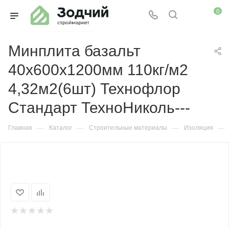
0
Минплита базальт
40х600х1200мм 110кг/м2
4,32м2(6шт) Технофлор
Стандарт ТехноНиколь---
—
—
—
—
Главная
Каталог
Строительные материалы
Изоляция