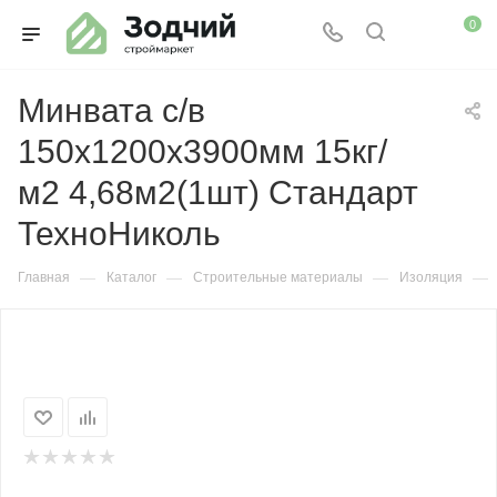
0
Минвата с/в
150х1200х3900мм 15кг/
м2 4,68м2(1шт) Стандарт
ТехноНиколь
—
—
—
—
Главная
Каталог
Строительные материалы
Изоляция