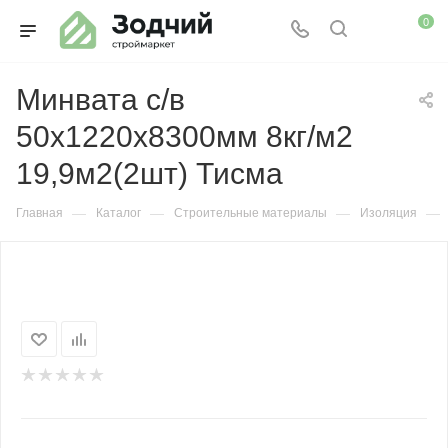
0
Минвата с/в
50х1220х8300мм 8кг/м2
19,9м2(2шт) Тисма
—
—
—
—
Главная
Каталог
Строительные материалы
Изоляция