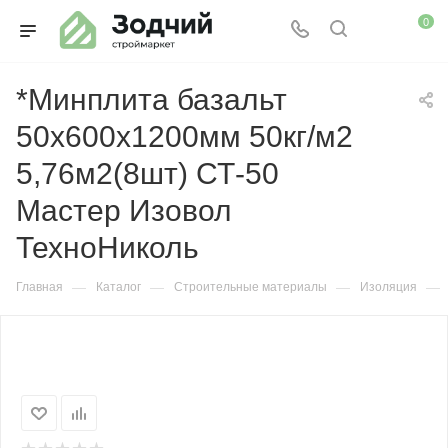
0
*Минплита базальт
50х600х1200мм 50кг/м2
5,76м2(8шт) СТ-50
Мастер Изовол
ТехноНиколь
—
—
—
—
Главная
Каталог
Строительные материалы
Изоляция