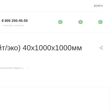
ВОЙТИ
8 800 250-45-50
0
0
0
ЗАКАЗАТЬ ЗВОНОК
т/эко) 40х1000х1000мм
—
енополистирол