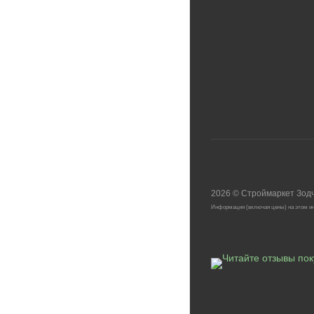
2026
©
Строймаркет Зод
Информация (включая цены) на этом ин