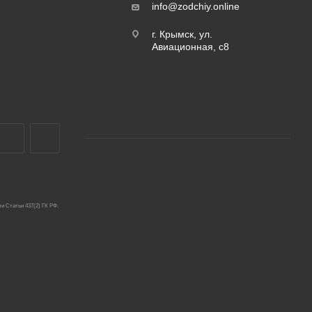
info@zodchiy.online
г. Крымск, ул.
Авиационная, с8
и Статьи 437(2) ГК РФ.