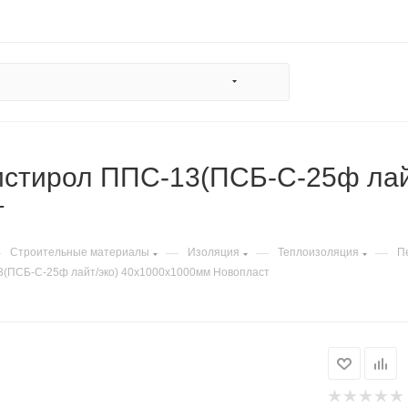
стирол ППС-13(ПСБ-С-25ф лай
т
—
—
—
—
Строительные материалы
Изоляция
Теплоизоляция
П
(ПСБ-С-25ф лайт/эко) 40х1000х1000мм Новопласт