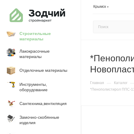
Крымск
Строительные
материалы
Лакокрасочные
*Пенополи
материалы
Новоплас
Отделочные материалы
—
Главная
Каталог
Инструменты,
оборудование
*Пенополистирол ППС-13
Сантехника,вентиляция
Замочно-скобянные
изделия