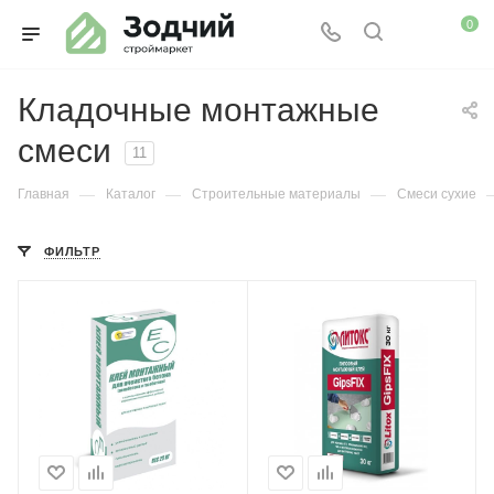
0
Кладочные монтажные
смеси
11
—
—
—
Главная
Каталог
Строительные материалы
Смеси сухие
ФИЛЬТР