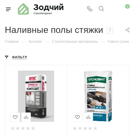
0
Наливные полы стяжки
7
—
—
—
Главная
Каталог
Строительные материалы
Смеси сухие
ФИЛЬТР