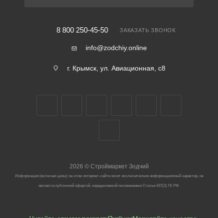
8 800 250-45-50
ЗАКАЗАТЬ ЗВОНОК
info@zodchiy.online
г. Крымск, ул. Авиационная, с8
2026
©
Строймаркет Зодчий
Информация (включая цены) на этом интернет-сайте носит исключительно информационный характер, не
является публичной офертой, определяемой положениями Статьи 437(2) ГК РФ.