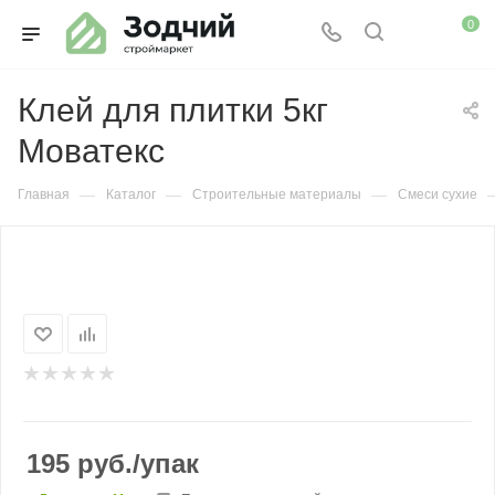
0
Клей для плитки 5кг
Моватекс
—
—
—
Главная
Каталог
Строительные материалы
Смеси сухие
195
руб.
/упак