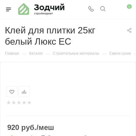
0
Клей для плитки 25кг
белый Люкс ЕС
—
—
—
Главная
Каталог
Строительные материалы
Смеси сухие
920
руб.
/меш