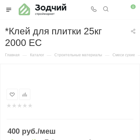
0
*Клей для плитки 25кг
2000 ЕС
—
—
—
Главная
Каталог
Строительные материалы
Смеси сухие
400
руб.
/меш