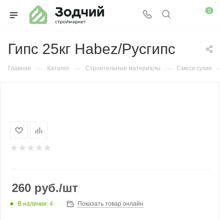
0
Гипс 25кг Habez/Русгипс
—
—
—
Главная
Каталог
Строительные материалы
Смеси сухие
260
руб.
/шт
В наличии: 4
Показать товар онлайн