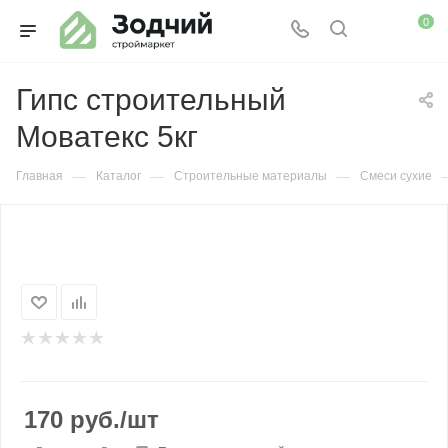
0
Гипс строительный
Моватекс 5кг
—
—
—
Главная
Каталог
Строительные материалы
Смеси сухие
170
руб.
/шт