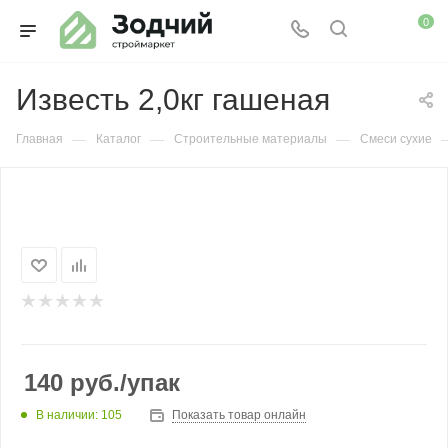
0
Известь 2,0кг гашеная
—
—
—
Главная
Каталог
Строительные материалы
Смеси сухие
140
руб.
/упак
В наличии: 105
Показать товар онлайн