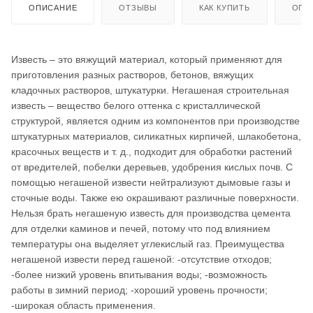
ОПИСАНИЕ
ОТЗЫВЫ
КАК КУПИТЬ
ОПЛ
Известь – это вяжущий материал, который применяют для
приготовления разных растворов, бетонов, вяжущих
кладочных растворов, штукатурки. Негашеная строительная
известь – вещество белого оттенка с кристаллической
структурой, является одним из компонентов при производстве
штукатурных материалов, силикатных кирпичей, шлакобетона,
красочных веществ и т. д., подходит для обработки растений
от вредителей, побелки деревьев, удобрения кислых почв. С
помощью негашеной извести нейтрализуют дымовые газы и
сточные воды. Также ею окрашивают различные поверхности.
Нельзя брать негашеную известь для производства цемента
для отделки каминов и печей, потому что под влиянием
температуры она выделяет углекислый газ. Преимущества
негашеной извести перед гашеной: -отсутствие отходов;
-более низкий уровень впитывания воды; -возможность
работы в зимний период; -хороший уровень прочности;
-широкая область применения.