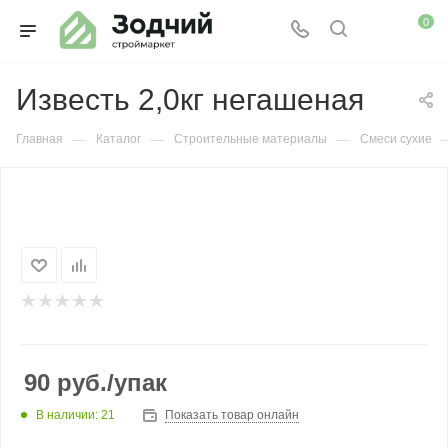
0
Известь 2,0кг негашеная
—
—
—
Главная
Каталог
Строительные материалы
Смеси сухие
90
руб.
/упак
В наличии: 21
Показать товар онлайн