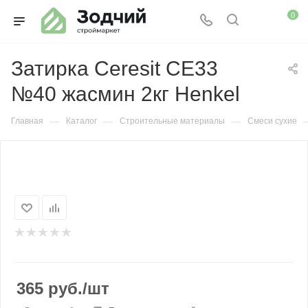
0
Затирка Ceresit СЕ33
№40 жасмин 2кг Henkel
—
—
—
Главная
Каталог
Строительные материалы
Смеси сухие
365
руб.
/шт