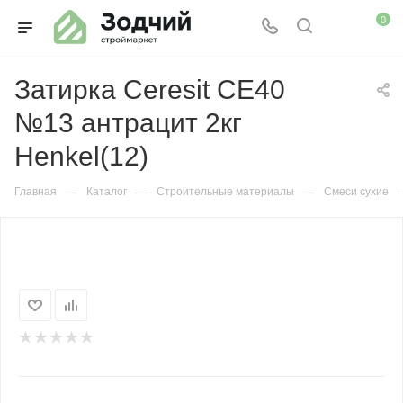
0
Затирка Ceresit СЕ40
№13 антрацит 2кг
Henkel(12)
—
—
—
Главная
Каталог
Строительные материалы
Смеси сухие