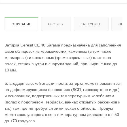
ОПИСАНИЕ
ОТЗЫВЫ
КАК КУПИТЬ
ОПЛ
Затирка Ceresit СЕ 40 Багама предназначена для заполнения
швов облицовок из керамических, каменных (в том числе
мраморных) и стеклянных (кроме зеркальных) плиток на
полах, стенах внутри и снаружи зданий, при ширине шва до
10 мм.
Благодаря высокой эластичности, затирка может применяться
на деформирующихся основаниях (ДСП, гипсокартоне и др.)
и основаниях, подверженных температурным колебаниям
(полах с подогревом, террасах, ваннах открытых бассейнов и
т.п.) там, где не требуется химическая стойкость. Продукт
может эксплуатироваться в температурном диапазоне от -50
до +70 градусов.