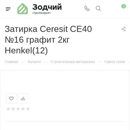
0
Затирка Ceresit СЕ40
№16 графит 2кг
Henkel(12)
—
—
—
Главная
Каталог
Строительные материалы
Смеси сухие