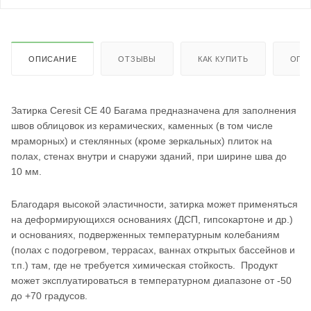
ОПИСАНИЕ
ОТЗЫВЫ
КАК КУПИТЬ
ОПЛ
Затирка Ceresit СЕ 40 Багама предназначена для заполнения
швов облицовок из керамических, каменных (в том числе
мраморных) и стеклянных (кроме зеркальных) плиток на
полах, стенах внутри и снаружи зданий, при ширине шва до
10 мм.
Благодаря высокой эластичности, затирка может применяться
на деформирующихся основаниях (ДСП, гипсокартоне и др.)
и основаниях, подверженных температурным колебаниям
(полах с подогревом, террасах, ваннах открытых бассейнов и
т.п.) там, где не требуется химическая стойкость. Продукт
может эксплуатироваться в температурном диапазоне от -50
до +70 градусов.