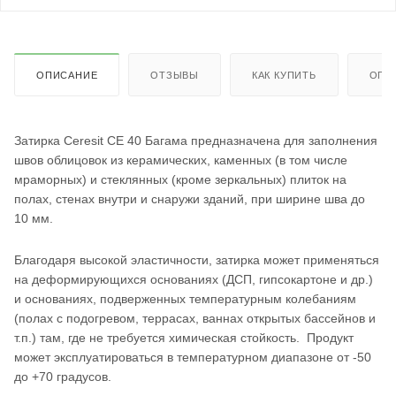
ОПИСАНИЕ
ОТЗЫВЫ
КАК КУПИТЬ
ОПЛ
Затирка Ceresit СЕ 40 Багама предназначена для заполнения
швов облицовок из керамических, каменных (в том числе
мраморных) и стеклянных (кроме зеркальных) плиток на
полах, стенах внутри и снаружи зданий, при ширине шва до
10 мм.
Благодаря высокой эластичности, затирка может применяться
на деформирующихся основаниях (ДСП, гипсокартоне и др.)
и основаниях, подверженных температурным колебаниям
(полах с подогревом, террасах, ваннах открытых бассейнов и
т.п.) там, где не требуется химическая стойкость. Продукт
может эксплуатироваться в температурном диапазоне от -50
до +70 градусов.