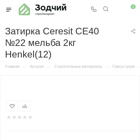
0
Затирка Ceresit СЕ40
№22 мельба 2кг
Henkel(12)
—
—
—
Главная
Каталог
Строительные материалы
Смеси сухие