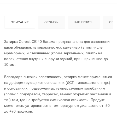
ОПИСАНИЕ
ОТЗЫВЫ
КАК КУПИТЬ
ОПЛ
Затирка Ceresit СЕ 40 Багама предназначена для заполнения
швов облицовок из керамических, каменных (в том числе
мраморных) и стеклянных (кроме зеркальных) плиток на
полах, стенах внутри и снаружи зданий, при ширине шва до
10 мм.
Благодаря высокой эластичности, затирка может применяться
на деформирующихся основаниях (ДСП, гипсокартоне и др.)
и основаниях, подверженных температурным колебаниям
(полах с подогревом, террасах, ваннах открытых бассейнов и
т.п.) там, где не требуется химическая стойкость. Продукт
может эксплуатироваться в температурном диапазоне от -50
до +70 градусов.