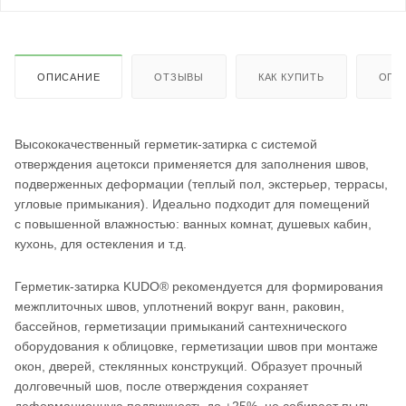
ОПИСАНИЕ
ОТЗЫВЫ
КАК КУПИТЬ
ОПЛ
Высококачественный герметик-затирка с системой
отверждения ацетокси применяется для заполнения швов,
подверженных деформации (теплый пол, экстерьер, террасы,
угловые примыкания). Идеально подходит для помещений
с повышенной влажностью: ванных комнат, душевых кабин,
кухонь, для остекления и т.д.
Герметик-затирка KUDO® рекомендуется для формирования
межплиточных швов, уплотнений вокруг ванн, раковин,
бассейнов, герметизации примыканий сантехнического
оборудования к облицовке, герметизации швов при монтаже
окон, дверей, стеклянных конструкций. Образует прочный
долговечный шов, после отверждения сохраняет
деформационную подвижность до ±25%, не собирает пыль,