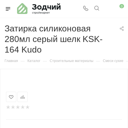
0
Затирка силиконовая
280мл серый шелк KSK-
164 Kudo
—
—
—
Главная
Каталог
Строительные материалы
Смеси сухие