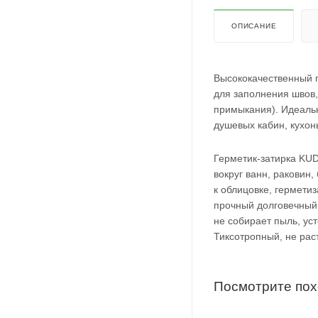
ОПИСАНИЕ
Высококачественный г
для заполнения швов,
примыкания). Идеаль
душевых кабин, кухонь
Герметик-затирка KU
вокруг ванн, раковин
к облицовке, гермети
прочный долговечный
не собирает пыль, у
Тиксотропный, не раст
Посмотрите по