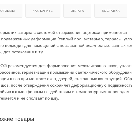
ОТЗЫВЫ
КАК КУПИТЬ
ОПЛАТА
ДОСТАВКА
ерметик-затирка с системой отверждения ацетокси применяется
 подверженных деформации (теплый пол, экстерьер, террасы, угл
но подходит для помещений с повышенной влажностью: ванных ко
, для остекления и т.д.
DO® рекомендуется для формирования межплиточных швов, уплот
, бассейнов, герметизации примыканий сантехнического оборудова
зации швов при монтаже окон, дверей, стеклянных конструкций. Обр
 шов, после отверждения сохраняет деформационную подвижность
стойчив к атмосферным воздействиям и температурным перепадам.
екается и не сползает по шву.
хожие товары