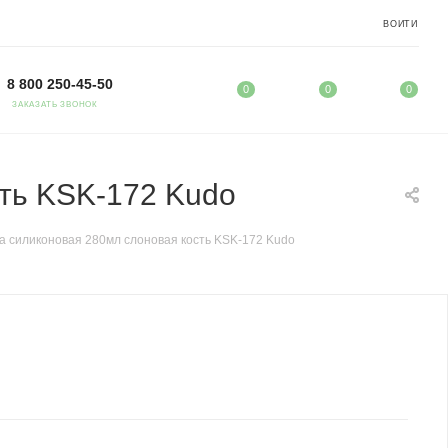
ВОЙТИ
8 800 250-45-50
0
0
0
ЗАКАЗАТЬ ЗВОНОК
сть KSK-172 Kudo
а силиконовая 280мл слоновая кость KSK-172 Kudo