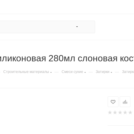
иликоновая 280мл слоновая ко
—
—
—
—
Строительные материалы
Смеси сухие
Затирки
Затирк