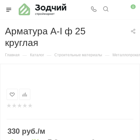
0
Арматура А-I ф 25
круглая
—
—
—
Главная
Каталог
Строительные материалы
Металлопрока
330
руб.
/м