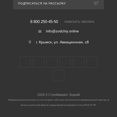
ПОДПИСАТЬСЯ НА РАССЫЛКУ
8 800 250-45-50
ЗАКАЗАТЬ ЗВОНОК
info@zodchiy.online
г. Крымск, ул. Авиационная, с8
2026
©
Строймаркет Зодчий
Информация (включая цены) на этом интернет-сайте носит исключительно информационный характер, не
является публичной офертой, определяемой положениями Статьи 437(2) ГК РФ.