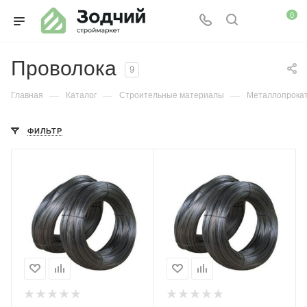
0
Проволока
9
—
—
—
Главная
Каталог
Строительные материалы
Металлопрока
ФИЛЬТР