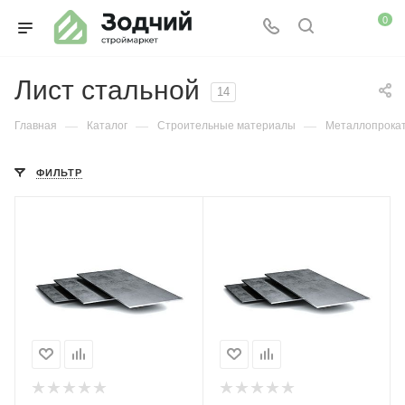
0
Лист стальной
14
—
—
—
Главная
Каталог
Строительные материалы
Металлопрока
ФИЛЬТР