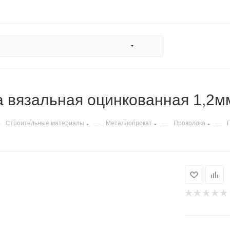
 вязальная оцинкованная 1,2м
—
—
—
—
Строительные материалы
Металлопрокат
Проволока