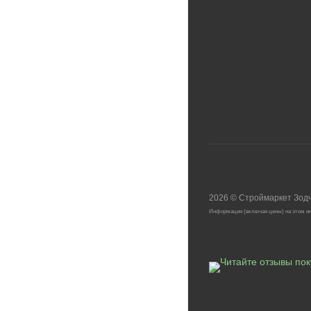
2026
©
Строймаркет Зод
Информация (включая цены) на этом ин