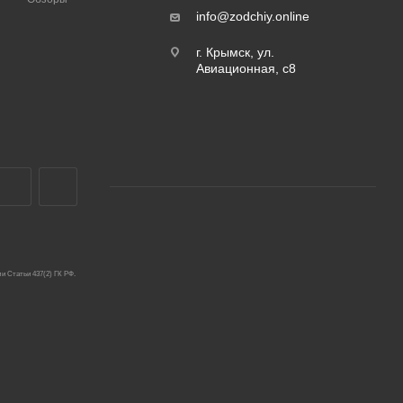
info@zodchiy.online
г. Крымск, ул.
Авиационная, с8
и Статьи 437(2) ГК РФ.