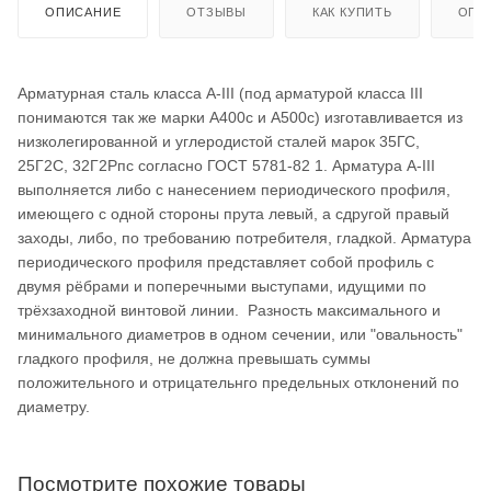
ОПИСАНИЕ
ОТЗЫВЫ
КАК КУПИТЬ
ОПЛ
Арматурная сталь класса А-III (под арматурой класса III
понимаются так же марки A400с и А500с) изготавливается из
низколегированной и углеродистой сталей марок 35ГС,
25Г2С, 32Г2Рпс согласно ГОСТ 5781-82 1. Арматура A-III
выполняется либо с нанесением периодического профиля,
имеющего с одной стороны прута левый, а сдругой правый
заходы, либо, по требованию потребителя, гладкой. Арматура
периодического профиля представляет собой профиль с
двумя рёбрами и поперечными выступами, идущими по
трёхзаходной винтовой линии. Разность максимального и
минимального диаметров в одном сечении, или "овальность"
гладкого профиля, не должна превышать суммы
положительного и отрицательнго предельных отклонений по
диаметру.
Посмотрите похожие товары