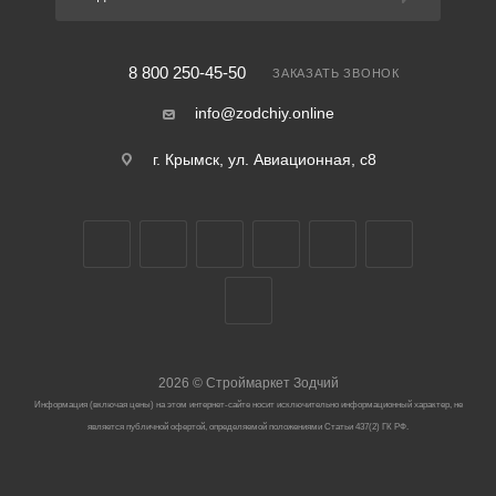
8 800 250-45-50
ЗАКАЗАТЬ ЗВОНОК
info@zodchiy.online
г. Крымск, ул. Авиационная, с8
2026
©
Строймаркет Зодчий
Информация (включая цены) на этом интернет-сайте носит исключительно информационный характер, не
является публичной офертой, определяемой положениями Статьи 437(2) ГК РФ.