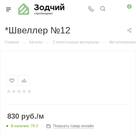
0
*Швеллер №12
—
—
—
Главная
Каталог
Строительные материалы
Металлопрока
830
руб.
/м
В наличии: 79.3
Показать товар онлайн