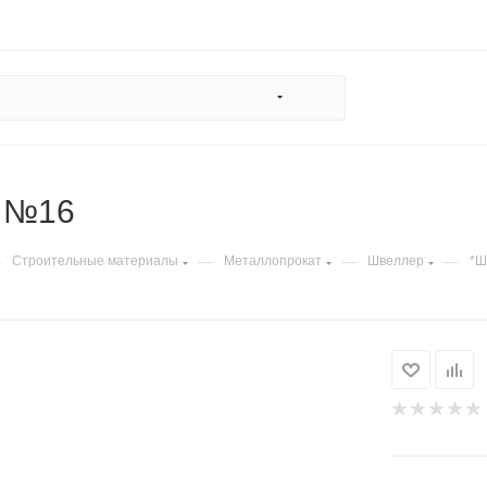
 №16
—
—
—
—
Строительные материалы
Металлопрокат
Швеллер
*Ш