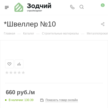
0
*Швеллер №10
—
—
—
Главная
Каталог
Строительные материалы
Металлопрока
660
руб.
/м
В наличии: 130.39
Показать товар онлайн