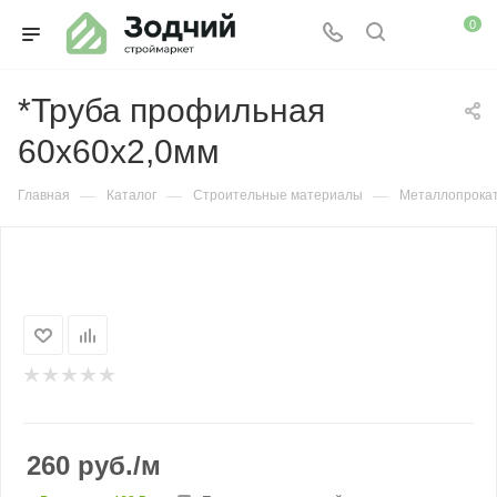
0
*Труба профильная
60х60х2,0мм
—
—
—
Главная
Каталог
Строительные материалы
Металлопрока
260
руб.
/м