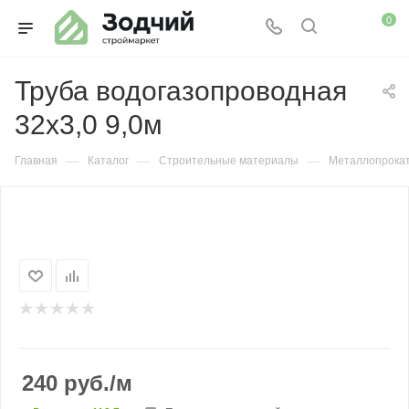
0
Труба водогазопроводная
32х3,0 9,0м
—
—
—
Главная
Каталог
Строительные материалы
Металлопрока
240
руб.
/м