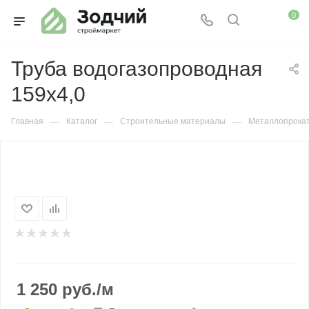
0
Труба водогазопроводная
159х4,0
—
—
—
Главная
Каталог
Строительные материалы
Металлопрока
1 250
руб.
/м