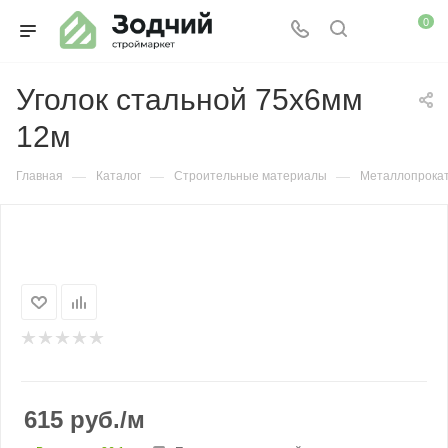
0
Уголок стальной 75х6мм
12м
—
—
—
Главная
Каталог
Строительные материалы
Металлопрока
615
руб.
/м