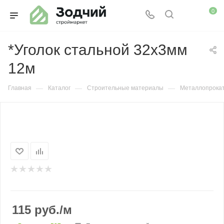
0
*Уголок стальной 32х3мм
12м
—
—
—
Главная
Каталог
Строительные материалы
Металлопрока
115
руб.
/м