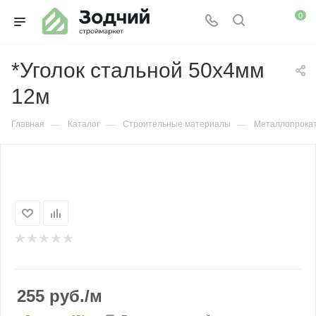
0
*Уголок стальной 50х4мм
12м
—
—
—
Главная
Каталог
Строительные материалы
Металлопрока
255
руб.
/м