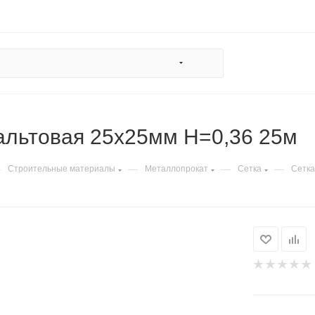
альтовая 25х25мм H=0,36 25м
—
—
—
—
Строительные материалы
Металлопрокат
Сетка
Сетка