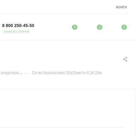
ВОЙТИ
8 800 250-45-50
0
0
0
ЗАКАЗАТЬ ЗВОНОК
—
 кладочная
Сетка базальтовая 25х25мм H=0,36 25м