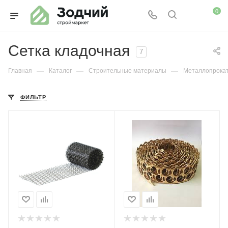
0
Сетка кладочная
7
—
—
—
Главная
Каталог
Строительные материалы
Металлопрока
ФИЛЬТР