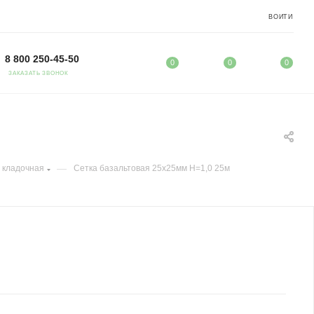
ВОЙТИ
8 800 250-45-50
0
0
0
ЗАКАЗАТЬ ЗВОНОК
—
 кладочная
Сетка базальтовая 25х25мм H=1,0 25м