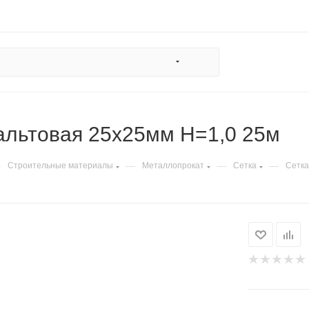
альтовая 25х25мм H=1,0 25м
—
—
—
—
Строительные материалы
Металлопрокат
Сетка
Сетка