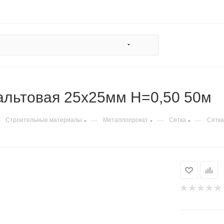
альтовая 25х25мм H=0,50 50м
—
—
—
—
Строительные материалы
Металлопрокат
Сетка
Сетка