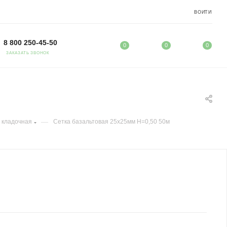
ВОЙТИ
8 800 250-45-50
0
0
0
ЗАКАЗАТЬ ЗВОНОК
—
 кладочная
Сетка базальтовая 25х25мм H=0,50 50м