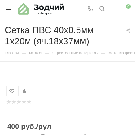
0
Сетка ПВС 40х0.5мм
1х20м (яч.18х37мм)---
—
—
—
Главная
Каталог
Строительные материалы
Металлопрока
400
руб.
/рул