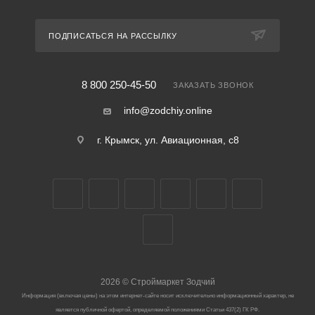
ПОДПИСАТЬСЯ НА РАССЫЛКУ
8 800 250-45-50
ЗАКАЗАТЬ ЗВОНОК
info@zodchiy.online
г. Крымск, ул. Авиационная, с8
2026
©
Строймаркет Зодчий
Информация (включая цены) на этом интернет-сайте носит исключительно информационный характер, не
является публичной офертой, определяемой положениями Статьи 437(2) ГК РФ.