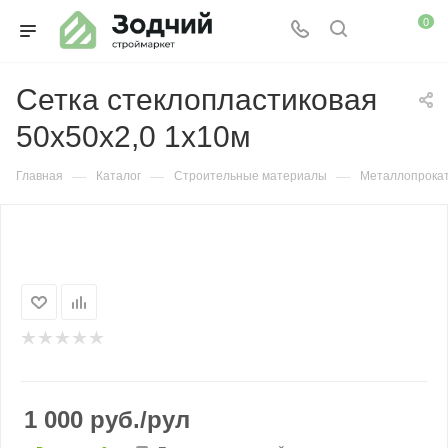
0
Сетка стеклопластиковая
50х50х2,0 1х10м
—
—
—
Главная
Каталог
Строительные материалы
Металлопрока
1 000
руб.
/рул