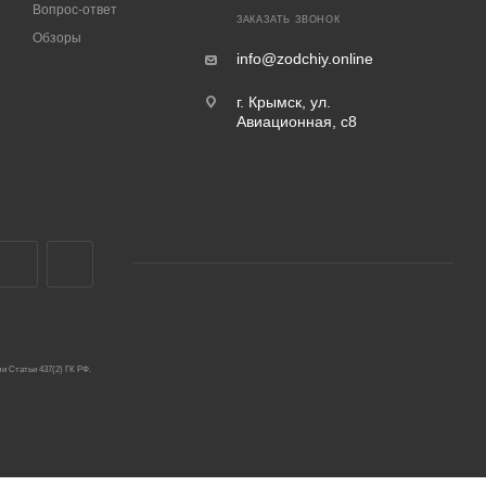
Вопрос-ответ
ЗАКАЗАТЬ ЗВОНОК
Обзоры
info@zodchiy.online
г. Крымск, ул.
Авиационная, с8
и Статьи 437(2) ГК РФ.