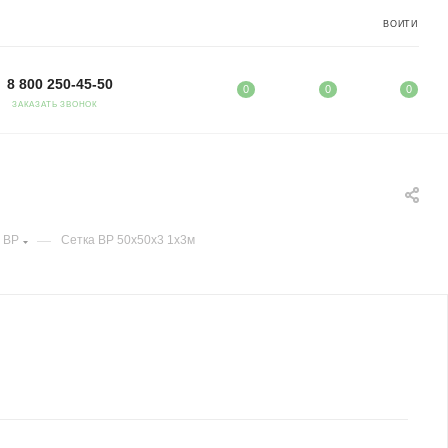
ВОЙТИ
8 800 250-45-50
0
0
0
ЗАКАЗАТЬ ЗВОНОК
—
 ВР
Сетка ВР 50х50х3 1х3м