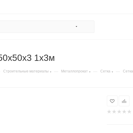
50х50х3 1х3м
—
—
—
—
Строительные материалы
Металлопрокат
Сетка
Сетка