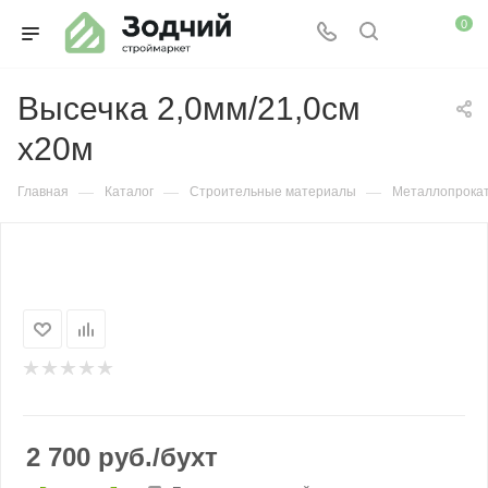
0
Высечка 2,0мм/21,0см
х20м
—
—
—
Главная
Каталог
Строительные материалы
Металлопрока
2 700
руб.
/бухт