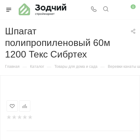
0
Шпагат
полипропиленовый 60м
1200 Текс Сибртех
—
—
—
Главная
Каталог
Товары для дома и сада
Веревки канаты 