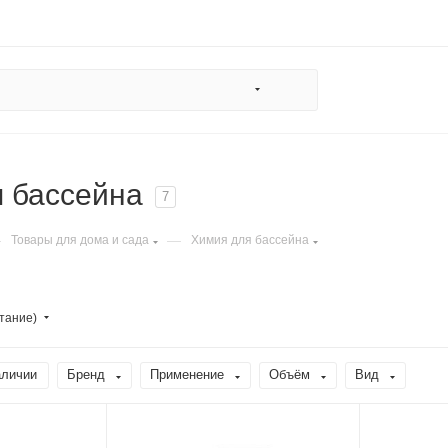
 бассейна
7
—
—
Товары для дома и сада
Химия для бассейна
тание)
аличии
Бренд
Применение
Объём
Вид