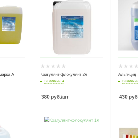
марка А
Коагулянт-флокулянт 2л
Альгицид 
В наличии: 4
В наличии
380
руб.
/шт
430
руб