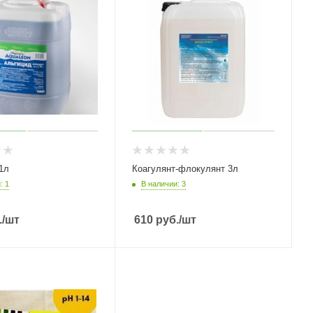
1л
Коагулянт-флокулянт 3л
: 1
В наличии: 3
.
/шт
610
руб.
/шт