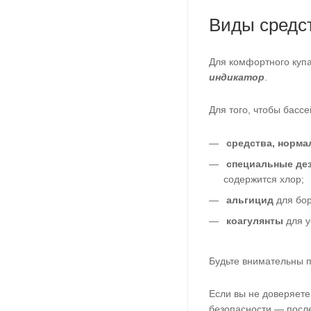
Виды средс
Для комфортного куп
индикатор
.
Для того, чтобы басс
с
редства, норм
специальные де
содержится хлор;
альгицид
для бор
коагулянты
для у
Будьте внимательны п
Если вы не доверяете
безопасности — после