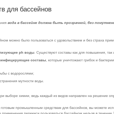
тв для бассейнов
ания
вода в бассейне должна быть прозрачной, без помутнен
ейном можно было пользоваться с удовольствием и без страха пр
ализующие ph воды
. Существуют составы как для повышения, так 
зинфицирующие составы
, которые уничтожают грибок и бактери
ьбы с водорослями;
странения мутности воды.
ри выборе химии, ведь каждый из видов направлен на решение оп
 готовым промышленным средствам для бассейнов, вы можете испо
 применения перекиси пользоваться бассейном нельзя в течение 2