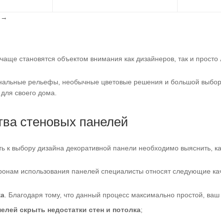
l
→
чаще становятся объектом внимания как дизайнеров, так и просто
инальные рельефы, необычные цветовые решения и большой выбор
для своего дома.
ва стеновых панелей
ь к выбору дизайна декоративной панели необходимо выяснить, к
ронам использования панелей специалисты относят следующие кач
жа
. Благодаря тому, что данный процесс максимально простой, ваш
елей скрыть недостатки стен и потолка
;