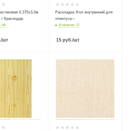
астиковая 0,375х3,0м
Раскладка Угол внутренний для
 г Краснодар
плинтуса---
: 68
В наличии: 37
.
/шт
15
руб.
/шт