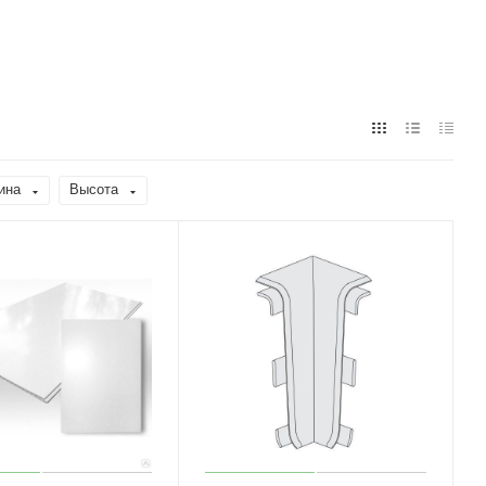
ина
Высота