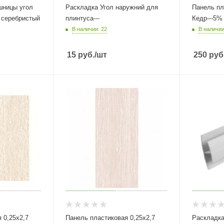
шницы угол
Раскладка Угол наружний для
Панель пл
 серебристый
плинтуса---
Кедр---5%
В наличии: 22
В наличии
15
руб.
/шт
250
руб
 0,25х2,7
Панель пластиковая 0,25х2,7
Раскладка