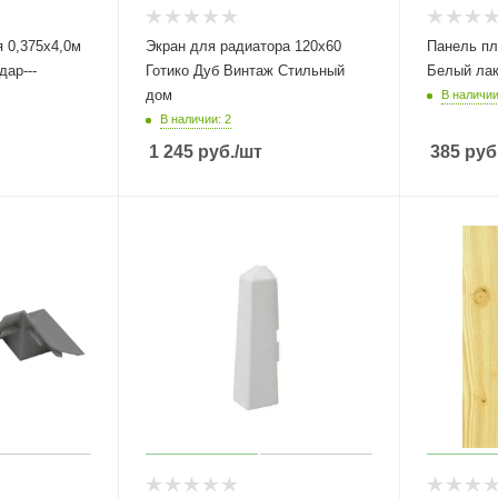
 0,375х4,0м
Экран для радиатора 120х60
Панель пл
дар---
Готико Дуб Винтаж Стильный
Белый лак
дом
В наличии
В наличии: 2
1 245
руб.
/шт
385
руб