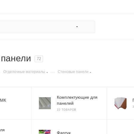
 панели
72
—
—
Отделочные материалы
Стеновые панели
Комплектующие для
АМК
панелей
10 ТОВАРОВ
для
Фартук