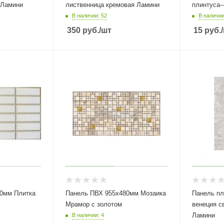
 Ламини
лиственница кремовая Ламини
плинтуса--
В наличии: 52
В наличии
350
руб.
/шт
15
руб.
Панель ПВХ 955х480мм Мозаика
Панель пл
Мрамор с золотом
венеция с
Ламини
В наличии: 4