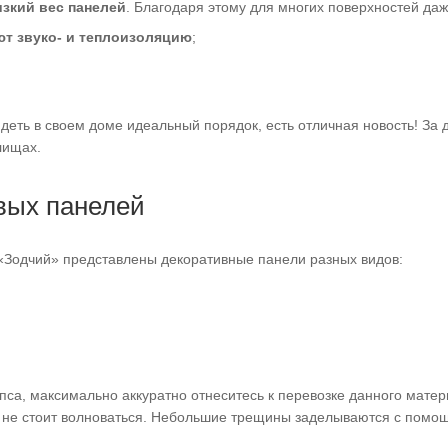
зкий вес панелей
. Благодаря этому для многих поверхностей даж
т звуко- и теплоизоляцию
;
видеть в своем доме идеальный порядок, есть отличная новость! З
лищах.
вых панелей
«Зодчий» представлены декоративные панели разных видов:
пса, максимально аккуратно отнеситесь к перевозке данного матер
м не стоит волноваться. Небольшие трещины заделываются с помо