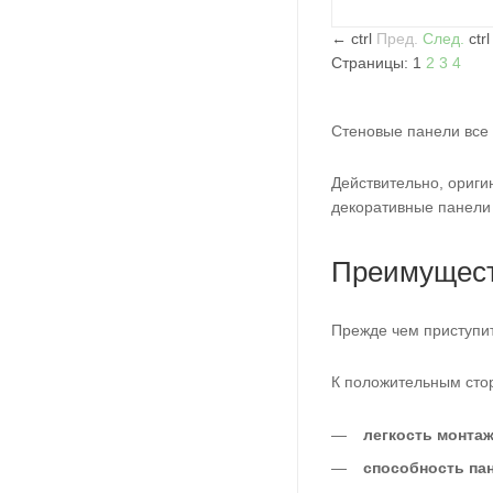
←
ctrl
Пред.
След.
ctr
Страницы:
1
2
3
4
Стеновые панели все 
Действительно, ориг
декоративные панели 
Преимущест
Прежде чем приступит
К положительным сто
легкость монта
способность пан