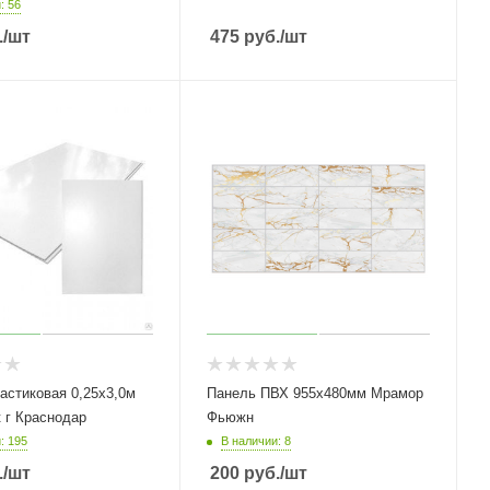
: 56
.
/шт
475
руб.
/шт
астиковая 0,25х3,0м
Панель ПВХ 955х480мм Мрамор
 г Краснодар
Фьюжн
: 195
В наличии: 8
.
/шт
200
руб.
/шт