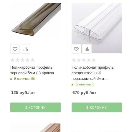
Поликарбонат профиль
Поликарбонат профиль
торцевой 8мм (L) бронза
соединительный
неразъемный 8мм
В наличии: 58
прозрачный
В наличии: 8
125
руб.
/шт
670
руб.
/шт
В КОРЗИНУ
В КОРЗИНУ