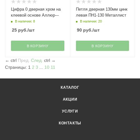
Цифра 0 дверная хром на
Петля дверная 130мм цинк
клеевой основе Аллюр---
левая ПН1-130 Металлист
В наличии: 8
В наличии: 20
25
руб.
/шт
90
руб.
/шт
В КОРЗИНУ
В КОРЗИНУ
←
ctrl
Пред.
След.
ctrl
→
Страницы:
1
2
3
...
10
11
КАТАЛОГ
АКЦИИ
УСЛУГИ
КОНТАКТЫ