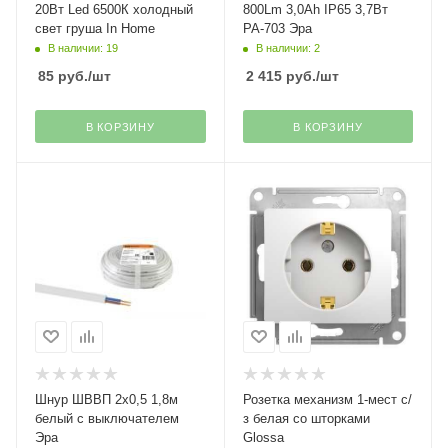
20Вт Led 6500К холодный
800Lm 3,0Ah IP65 3,7Вт
свет груша In Home
РА-703 Эра
В наличии: 19
В наличии: 2
85
руб.
/шт
2 415
руб.
/шт
В КОРЗИНУ
В КОРЗИНУ
Шнур ШВВП 2х0,5 1,8м
Розетка механизм 1-мест с/
белый с выключателем
з белая со шторками
Эра
Glossa