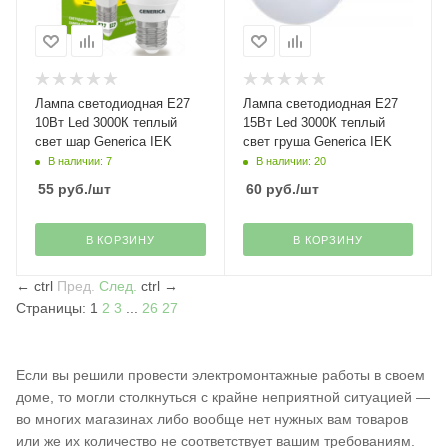
Лампа светодиодная Е27
Лампа светодиодная Е27
10Вт Led 3000К теплый
15Вт Led 3000К теплый
свет шар Generica IEK
свет груша Generica IEK
В наличии: 7
В наличии: 20
55
руб.
/шт
60
руб.
/шт
В КОРЗИНУ
В КОРЗИНУ
←
ctrl
Пред.
След.
ctrl
→
Страницы:
1
2
3
...
26
27
Если вы решили провести электромонтажные работы в своем
доме, то могли столкнуться с крайне неприятной ситуацией —
во многих магазинах либо вообще нет нужных вам товаров
или же их количество не соответствует вашим требованиям.