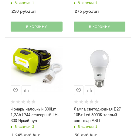
В наличии: 1
В наличии: 4
250
руб.
/шт
275
руб.
/шт
В КОРЗИНУ
В КОРЗИНУ
Фонарь налобный 300Lm
Лампа светодиодная Е27
1,2Ah IP44 сенсорный LH-
10Вт Led 3000К теплый
300 Яркий луч
свет шар ASD---
В наличии: 3
В наличии: 1
1 245
руб.
/шт
50
руб.
/шт