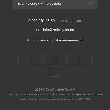
ПОДПИСАТЬСЯ НА РАССЫЛКУ
8 800 250-45-50
ЗАКАЗАТЬ ЗВОНОК
info@zodchiy.online
г. Крымск, ул. Авиационная, с8
2026
©
Строймаркет Зодчий
Информация (включая цены) на этом интернет-сайте носит исключительно информационный характер, не
является публичной офертой, определяемой положениями Статьи 437(2) ГК РФ.