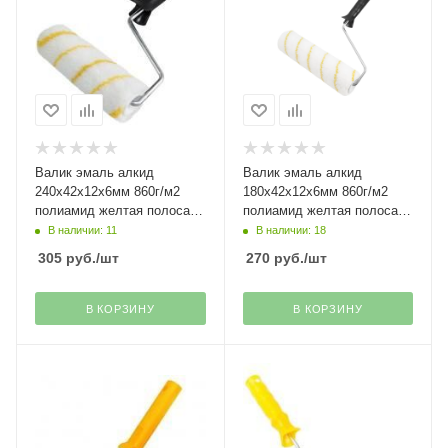
Валик эмаль алкид
Валик эмаль алкид
240х42х12х6мм 860г/м2
180х42х12х6мм 860г/м2
полиамид желтая полоса
полиамид желтая полоса
Decor(45)
Decor(55)*
В наличии: 11
В наличии: 18
305
руб.
/шт
270
руб.
/шт
В КОРЗИНУ
В КОРЗИНУ