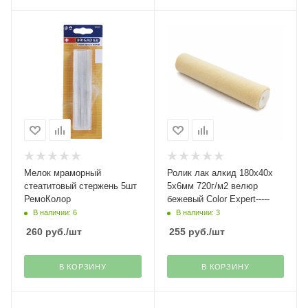
Мелок мраморный
Ролик лак алкид 180х40х
стеатитовый стержень 5шт
5х6мм 720г/м2 велюр
РемоКолор
бежевый Color Expert-----
В наличии: 6
В наличии: 3
260
руб.
/шт
255
руб.
/шт
В КОРЗИНУ
В КОРЗИНУ